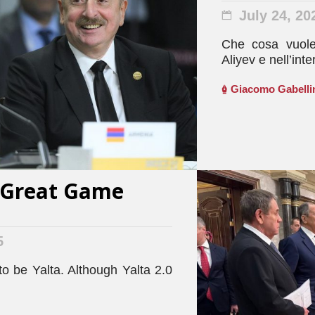
July 24, 20
Che cosa vuole 
Aliyev e nell’in
Giacomo Gabelli
 Great Game
5
o be Yalta. Although Yalta 2.0
.