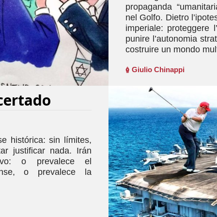
propaganda “umanitaria
nel Golfo. Dietro l’ipote
imperiale: proteggere l
punire l’autonomia strat
costruire un mondo mult
Giulio Chinappi
certado
histórica: sin límites,
ar justificar nada. Irán
itivo: o prevalece el
dense, o prevalece la