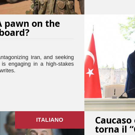
A pawn on the
sboard?
antagonizing Iran, and seeking
 is engaging in a high-stakes
writes.
Caucaso 
ITALIANO
torna il 