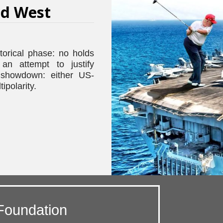
ed West
orical phase: no holds
an attempt to justify
e showdown: either US-
tipolarity.
Foundation