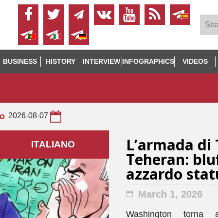
BUSINESS
HISTORY
INTERVIEW
INFOGRAPHICS
VIDEOS
to
2026-08-07
L’armada di
ITALIANO
Teheran: bluf
azzardo stat
March 1, 2026
Washington torna a