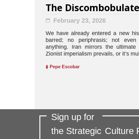
The Discombobulat
February 23, 2026
We have already entered a new hist
barred; no periphrasis; not even 
anything. Iran mirrors the ultimat
Zionist imperialism prevails, or it’s mul
Pepe Escobar
Sign up for
the Strategic
Culture 