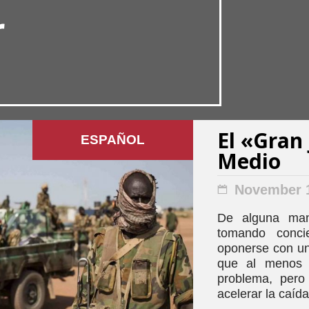
r
El «Gran
ESPAÑOL
Medio
November 1
De alguna mane
tomando conci
oponerse con un
que al menos 
problema, pero
acelerar la caída