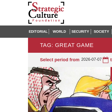
EDITORIAL
WORLD
SECURITY
SOCIETY
TAG: GREAT GAME
Select period from
2026-07-07