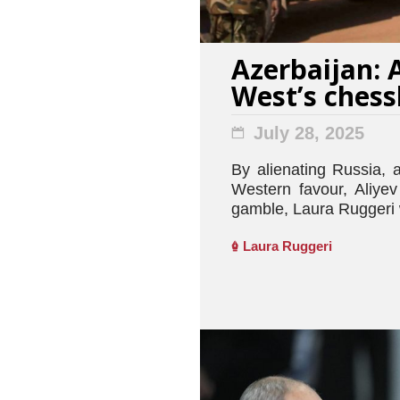
Azerbaijan: 
West’s ches
July 28, 2025
By alienating Russia, 
Western favour, Aliyev
gamble, Laura Ruggeri 
Laura Ruggeri