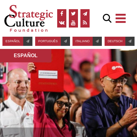
ESPAÑOL
PORTUGUÊS
ITALIANO
DEUTSCH
ESPAÑOL