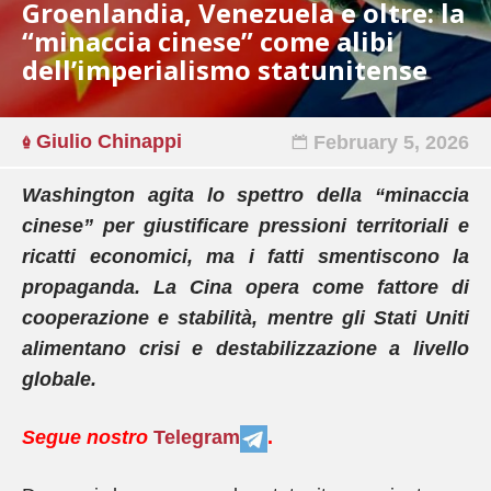
Groenlandia, Venezuela e oltre: la
“minaccia cinese” come alibi
dell’imperialismo statunitense
Giulio Chinappi
February 5, 2026
Washington agita lo spettro della “minaccia
cinese” per giustificare pressioni territoriali e
ricatti economici, ma i fatti smentiscono la
propaganda. La Cina opera come fattore di
cooperazione e stabilità, mentre gli Stati Uniti
alimentano crisi e destabilizzazione a livello
globale.
Segue nostro
Telegram
.