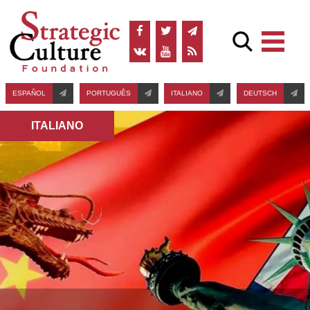
ESPAÑOL
PORTUGUÊS
ITALIANO
DEUTSCH
ITALIANO