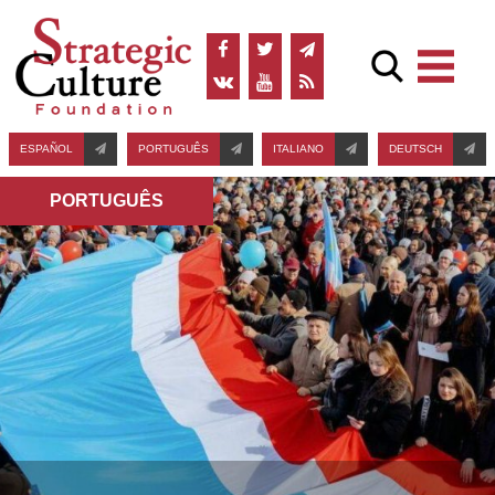
ESPAÑOL
PORTUGUÊS
ITALIANO
DEUTSCH
PORTUGUÊS