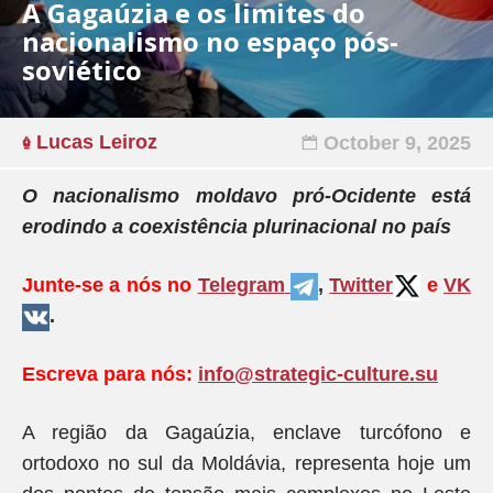
A Gagaúzia e os limites do
nacionalismo no espaço pós-
soviético
Lucas Leiroz
October 9, 2025
O nacionalismo moldavo pró-Ocidente está
erodindo a coexistência plurinacional no país
Junte-se a nós no
Telegram
,
Twitter
e
VK
.
Escreva para nós:
info@strategic-culture.su
A região da Gagaúzia, enclave turcófono e
ortodoxo no sul da Moldávia, representa hoje um