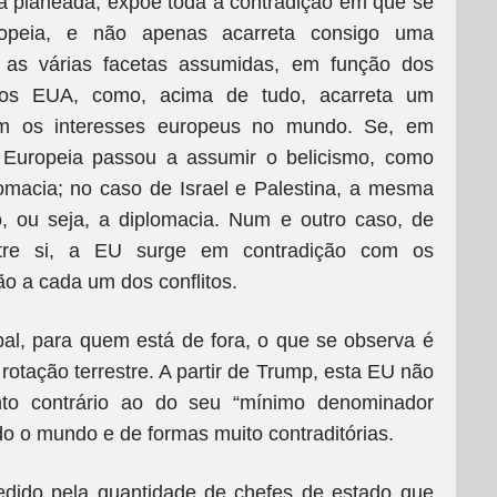
a planeada, expõe toda a contradição em que se
ropeia, e não apenas acarreta consigo uma
re as várias facetas assumidas, em função dos
os EUA, como, acima de tudo, acarreta um
com os interesses europeus no mundo. Se, em
 Europeia passou a assumir o belicismo, como
lomacia; no caso de Israel e Palestina, a mesma
o, ou seja, a diplomacia. Num e outro caso, de
ntre si, a EU surge em contradição com os
o a cada um dos conflitos.
bal, para quem está de fora, o que se observa é
tação terrestre. A partir de Trump, esta EU não
o contrário ao do seu “mínimo denominador
 o mundo e de formas muito contraditórias.
dido pela quantidade de chefes de estado que