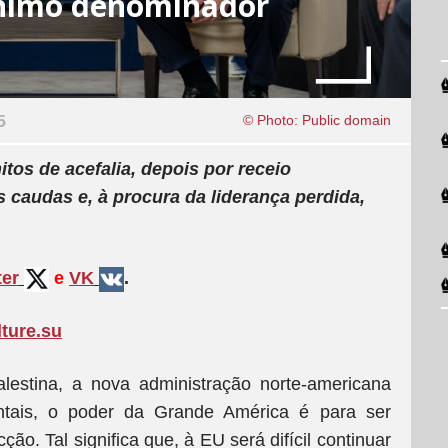
inimo denominador
5
© Photo: Public domain
itos de acefalia, depois por receio
s caudas e, à procura da liderança perdida,
ter
e
VK
.
lture.su
estina, a nova administração norte-americana
tais, o poder da Grande América é para ser
ção. Tal significa que, à EU será difícil continuar