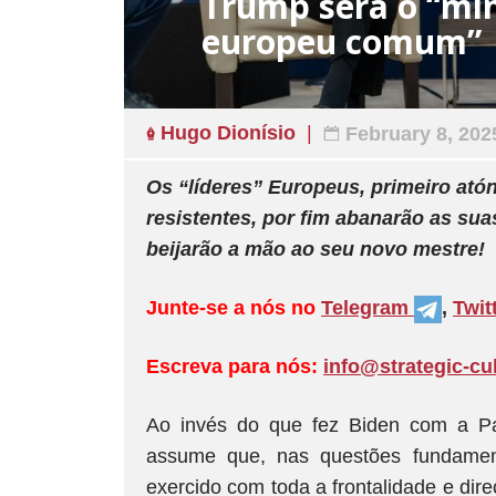
Trump será o “m
europeu comum”
Hugo Dionísio
February 8, 202
Os “líderes” Europeus, primeiro atón
resistentes, por fim abanarão as sua
beijarão a mão ao seu novo mestre!
Junte-se a nós no
Telegram
,
Twit
Escreva para nós:
info@strategic-cu
Ao invés do que fez Biden com a Pal
assume que, nas questões fundamen
exercido com toda a frontalidade e direc