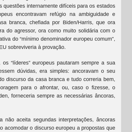
as questões internamente difíceis para os estados
ropeus encontravam refúgio na ambiguidade e
asa branca, chefiada por Biden/Harris, que ora
ra do agressor, ora como muito solidária com o
rativa do “mínimo denominador europeu comum”,
 EU sobreviveria à provação.
 os “líderes” europeus pautaram sempre a sua
vessem dúvidas, era simples: ancoravam o seu
o discurso da casa branca e tudo correria bem,
oragem para o afrontar, ou, caso o fizesse, o
en, forneceria sempre as necessárias âncoras,
a não aceita segundas interpretações, âncoras
omo acomodar o discurso europeu a propostas que