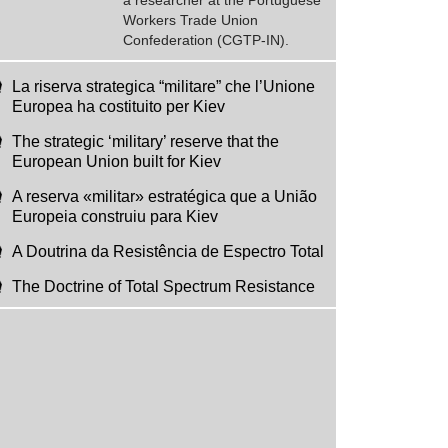
a researcher at the Portuguese
Workers Trade Union
Confederation (CGTP-IN).
La riserva strategica “militare” che l’Unione
Europea ha costituito per Kiev
The strategic ‘military’ reserve that the
European Union built for Kiev
A reserva «militar» estratégica que a União
Europeia construiu para Kiev
A Doutrina da Resistência de Espectro Total
The Doctrine of Total Spectrum Resistance