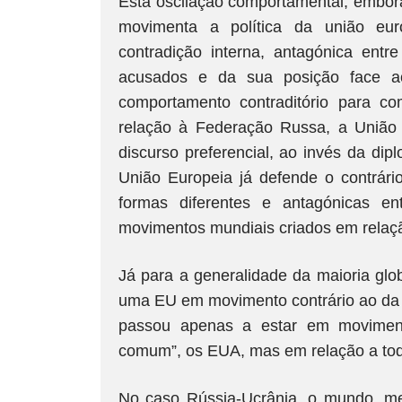
Esta oscilação comportamental, embor
movimenta a política da união eu
contradição interna, antagónica ent
acusados e da sua posição face a
comportamento contraditório para 
relação à Federação Russa, a União
discurso preferencial, ao invés da dip
União Europeia já defende o contrári
formas diferentes e antagónicas e
movimentos mundiais criados em relaçã
Já para a generalidade da maioria glo
uma EU em movimento contrário ao da ro
passou apenas a estar em moviment
comum”, os EUA, mas em relação a todo
No caso Rússia-Ucrânia, o mundo, me