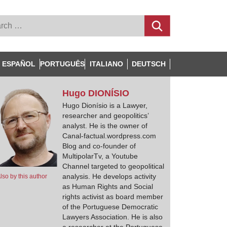
ESPAÑOL
PORTUGUÊS
ITALIANO
DEUTSCH
Hugo
DIONÍSIO
Hugo Dionísio is a Lawyer,
researcher and geopolitics’
analyst. He is the owner of
Canal-factual.wordpress.com
Blog and co-founder of
MultipolarTv, a Youtube
Channel targeted to geopolitical
analysis. He develops activity
lso by this author
as Human Rights and Social
rights activist as board member
of the Portuguese Democratic
Lawyers Association. He is also