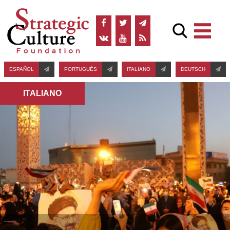
ESPAÑOL
PORTUGUÊS
ITALIANO
DEUTSCH
ITALIANO