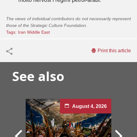
molto nervosi i regimi petrol-arabi.
The views of individual contributors do not necessarily represent
those of the Strategic Culture Foundation.
Tags:
Iran
Middle East
Print this article
See also
August 4, 2026