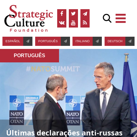
ESPAÑOL
PORTUGUÊS
ITALIANO
DEUTSCH
PORTUGUÊS
Últimas declarações anti-russas