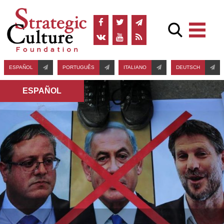
ESPAÑOL
PORTUGUÊS
ITALIANO
DEUTSCH
ESPAÑOL