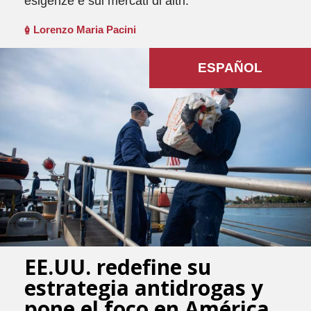
esigenze e sui mercati di altri.
Lorenzo Maria Pacini
ESPAÑOL
EE.UU. redefine su
estrategia antidrogas y
pone el foco en América