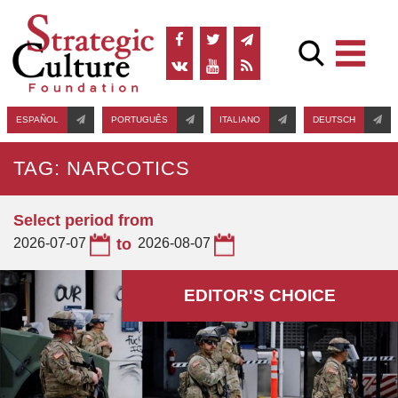
ESPAÑOL
PORTUGUÊS
ITALIANO
DEUTSCH
TAG: NARCOTICS
Select period from
2026-07-07
to
2026-08-07
EDITOR'S СHOICE