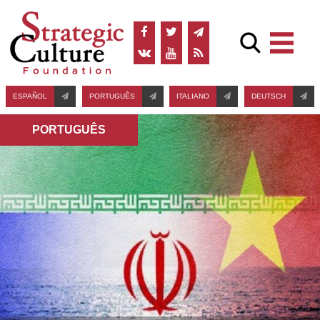
ESPAÑOL
PORTUGUÊS
ITALIANO
DEUTSCH
PORTUGUÊS