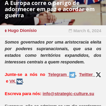
A Europa corre o perigo de
adormecer em paz e acordar em
guerra
Hugo Dionísio
March 6, 2024
Somos governados por uma aristocracia eleita
por poderes supranacionais, que usa os
estados como territórios expandidos, dos
interesses centrais a quem respondem.
Junte-se a nós no
Telegram
,
Twitter
e
VK
.
Escreva para nós:
info@strategic-culture.su