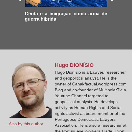
Ceuta e a imigração como arma de
guerra híbrida
Hugo
DIONÍSIO
Hugo Dionísio is a Lawyer, researcher
and geopolitics’ analyst. He is the
owner of Canal-factual.wordpress.com
Blog and co-founder of MultipolarTv, a
Youtube Channel targeted to
geopolitical analysis. He develops
activity as Human Rights and Social
rights activist as board member of the
Portuguese Democratic Lawyers
Also by this author
Association. He is also a researcher at
the Portuguese Workers Trade Union