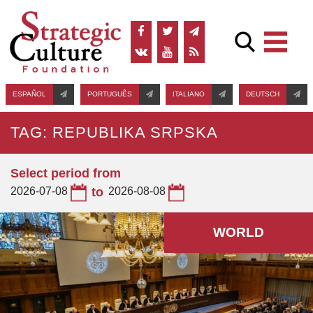
ESPAÑOL
PORTUGUÊS
ITALIANO
DEUTSCH
TAG: REPUBLIKA SRPSKA
Select period from
2026-07-08
to
2026-08-08
WORLD