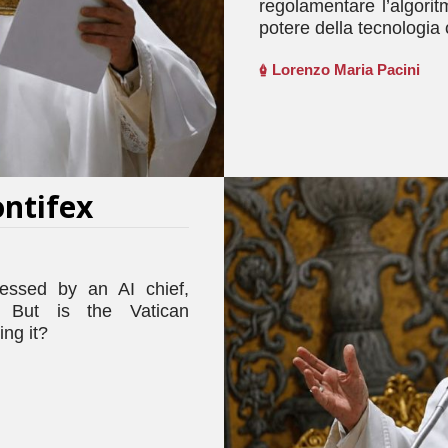
regolamentare l’algorit
potere della tecnologia
Lorenzo Maria Pacini
ontifex
essed by an AI chief,
. But is the Vatican
ng it?