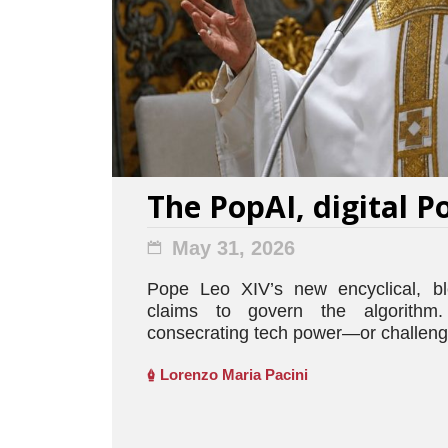
The PopAI, digital P
May 31, 2026
Pope Leo XIV’s new encyclical, bl
claims to govern the algorithm
consecrating tech power—or challengi
Lorenzo Maria Pacini