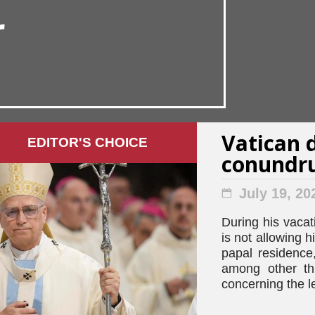
r
Vatican d
EDITOR'S СHOICE
conundr
July 19, 20
During his vaca
is not allowing h
papal residence
among other thi
concerning the l