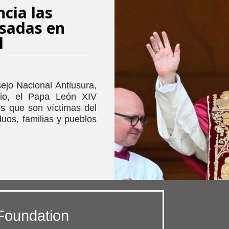
cia las
usadas en
l
ejo Nacional Antiusura,
rio, el Papa León XIV
los que son víctimas del
duos, familias y pueblos
Foundation