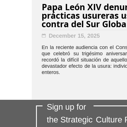
Papa León XIV denun
prácticas usureras 
contra del Sur Globa
December 15, 2025
En la reciente audiencia con el Cons
que celebró su trigésimo aniversa
recordó la difícil situación de aquel
devastador efecto de la usura: indivi
enteros.
Sign up for
the Strategic
Culture 