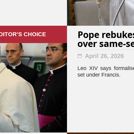
Pope rebuke
DITOR'S СHOICE
over same-se
April 26, 2026
Leo XIV says formalis
set under Francis.