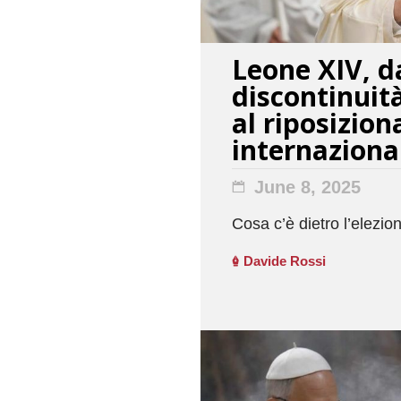
Leone XIV, d
discontinuit
al riposizio
internaziona
June 8, 2025
Cosa c’è dietro l’elezi
Davide Rossi