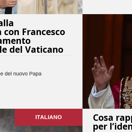
alla
à con Francesco
namento
le del Vaticano
one del nuovo Papa
Cosa rap
ITALIANO
per l’ide