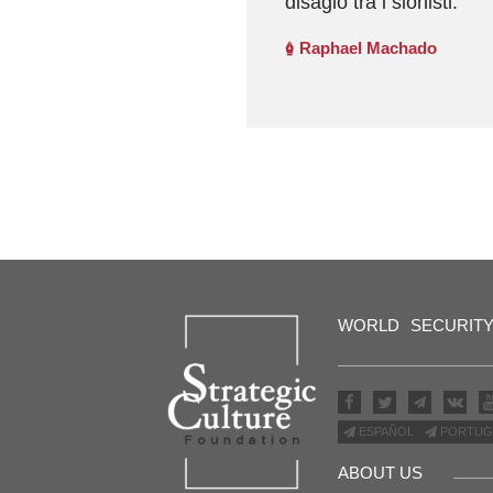
disagio tra i sionisti.
Raphael Machado
WORLD
SECURIT
ESPAÑOL
PORTUG
ABOUT US