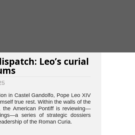
ispatch: Leo’s curial
ums
25
tion in Castel Gandolfo, Pope Leo XIV
imself true rest. Within the walls of the
, the American Pontiff is reviewing—
ngs—a series of strategic dossiers
eadership of the Roman Curia.