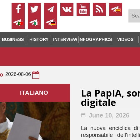
BUSINESS
HISTORY
INTERVIEW
INFOGRAPHICS
VIDEOS
to
2026-08-06
La PapIA, s
ITALIANO
digitale
June 10, 2026
La nuova enciclica d
responsabile dell’intel