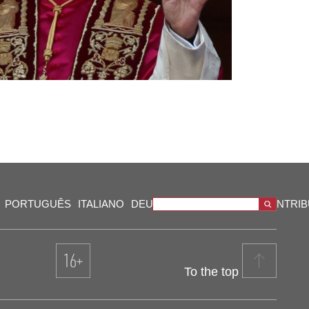
PORTUGUÊS
ITALIANO
DEUTSCH
VIDEOS
OUR CONTRI
To the top