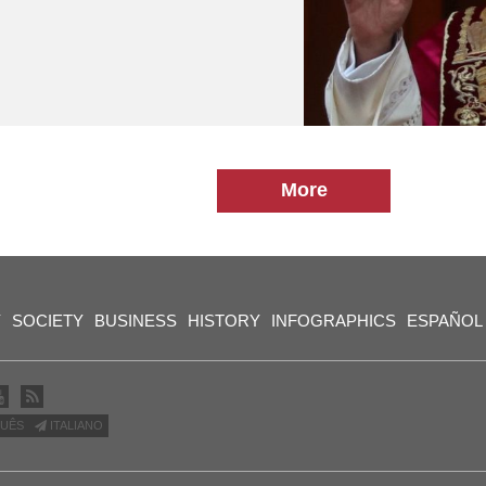
More
Y
SOCIETY
BUSINESS
HISTORY
INFOGRAPHICS
ESPAÑOL
UÊS
ITALIANO