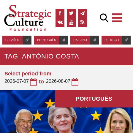
ESPAÑOL
PORTUGUÊS
ITALIANO
DEUTSCH
TAG: ANTÓNIO COSTA
Select period from
2026-07-07
to
2026-08-07
PORTUGUÊS