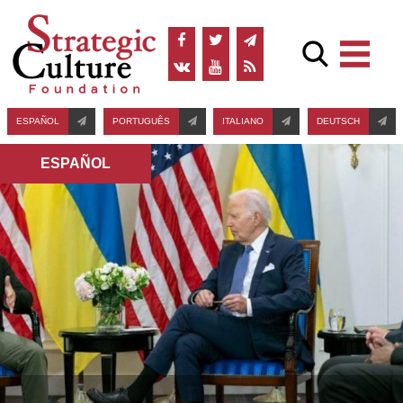
ESPAÑOL
PORTUGUÊS
ITALIANO
DEUTSCH
ESPAÑOL