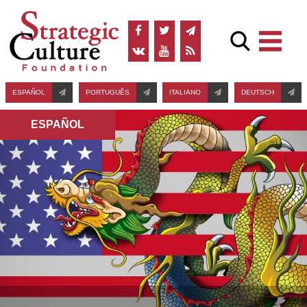
ESPAÑOL
PORTUGUÊS
ITALIANO
DEUTSCH
ESPAÑOL