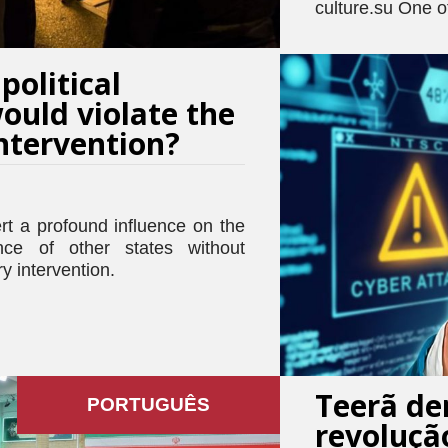
culture.su One 
political
ould violate the
intervention?
rt a profound influence on the
lance of other states without
ry intervention.
Teerã de
PORTUGUÊS
revolução