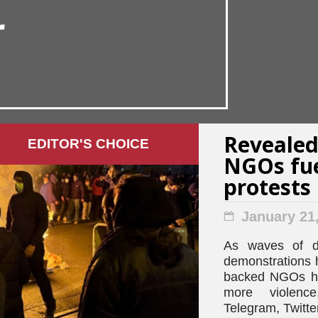
r
Revealed
EDITOR'S СHOICE
NGOs fue
protests
January 21
As waves of de
demonstrations 
backed NGOs hel
more violen
Telegram, Twitte