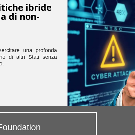
tiche ibride
la di non-
sercitare una profonda
erno di altri Stati senza
o.
Foundation