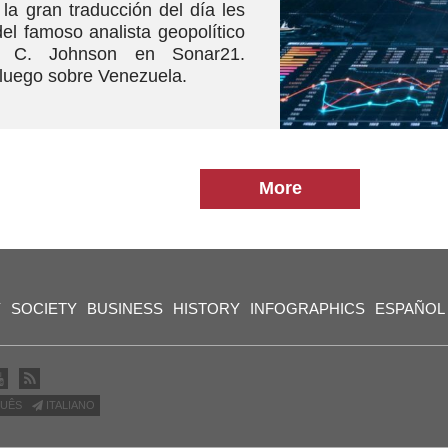
la gran traducción del día les
el famoso analista geopolítico
ry C. Johnson en Sonar21.
luego sobre Venezuela.
More
Y
SOCIETY
BUSINESS
HISTORY
INFOGRAPHICS
ESPAÑOL
UÊS
ITALIANO