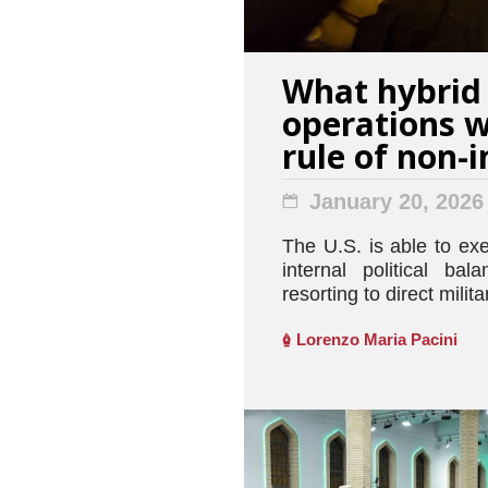
What hybrid 
operations w
rule of non-
January 20, 2026
The U.S. is able to exe
internal political ba
resorting to direct milita
Lorenzo Maria Pacini