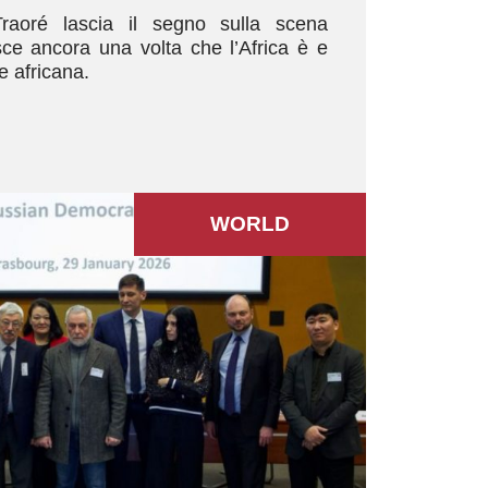
Traoré lascia il segno sulla scena
sce ancora una volta che l’Africa è e
 africana.
WORLD