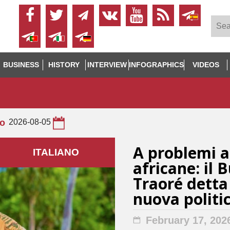
BUSINESS
HISTORY
INTERVIEW
INFOGRAPHICS
VIDEOS
to
2026-08-05
A problemi af
ITALIANO
africane: il 
Traoré detta 
nuova politi
February 17, 202