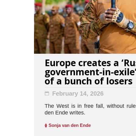
Europe creates a ‘Ru
government-in-exile’
of a bunch of losers
February 14, 2026
The West is in free fall, without ru
den Ende writes.
Sonja van den Ende