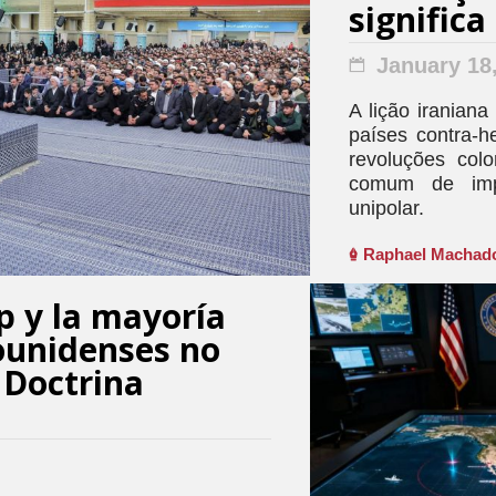
signific
January 18
A lição iraniana
países contra-
revoluções col
comum de imp
unipolar.
Raphael Machad
 y la mayoría
ounidenses no
 Doctrina