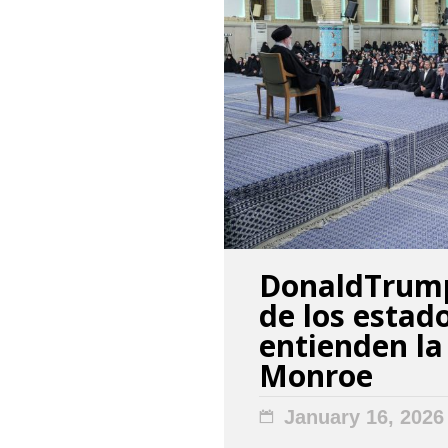
DonaldTrump
de los estad
entienden la
Monroe
January 16, 2026