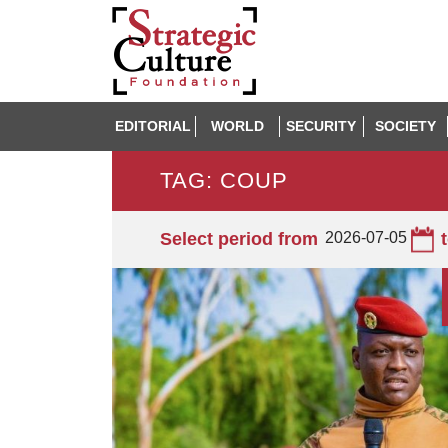
EDITORIAL
WORLD
SECURITY
SOCIETY
TAG: COUP
Select period from
2026-07-05