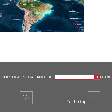
PORTUGUÊS
ITALIANO
DEUTSCH
VIDEOS
OUR CONTRI
To the top