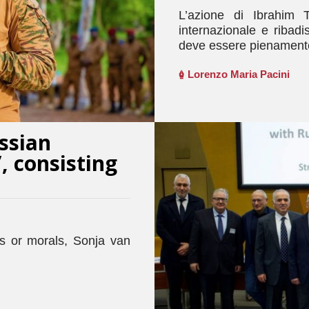
L’azione di Ibrahim 
internazionale e ribadi
deve essere pienamente
Lorenzo Maria Pacini
ssian
, consisting
les or morals, Sonja van