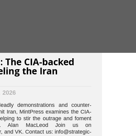
: The CIA-backed
ling the Iran
, 2026
adly demonstrations and counter-
hit Iran, MintPress examines the CIA-
ping to stir the outrage and foment
ce. Alan MacLeod Join us on
r, and VK. Contact us: info@strategic-