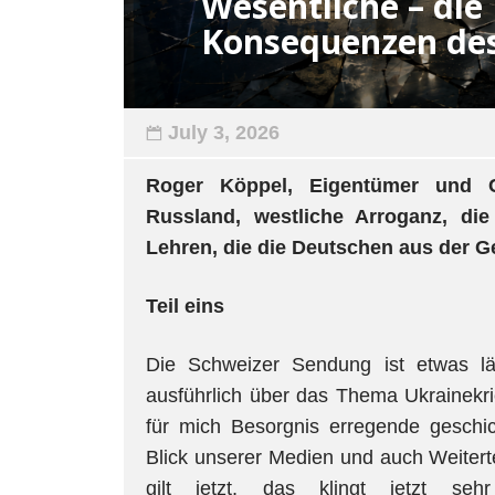
Wesentliche – die
Konsequenzen des
July 3, 2026
Roger Köppel, Eigentümer und C
Russland, westliche Arroganz, die
Lehren, die die Deutschen aus der 
Teil eins
Die Schweizer Sendung ist etwas l
ausführlich über das Thema Ukrainekr
für mich Besorgnis erregende geschich
Blick unserer Medien und auch Weitertei
gilt jetzt, das klingt jetzt seh