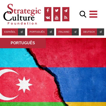
ESPAÑOL
PORTUGUÊS
ITALIANO
DEUTSCH
PORTUGUÊS