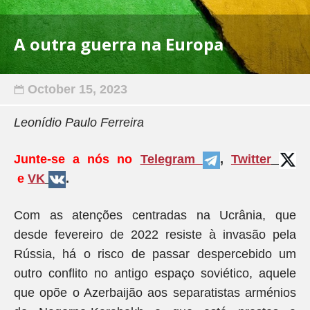
A outra guerra na Europa
October 15, 2023
Leonídio Paulo Ferreira
Junte-se a nós no
Telegram
,
Twitter
e
VK
.
Com as atenções centradas na Ucrânia, que
desde fevereiro de 2022 resiste à invasão pela
Rússia, há o risco de passar despercebido um
outro conflito no antigo espaço soviético, aquele
que opõe o Azerbaijão aos separatistas arménios